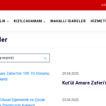
e-D
LIK
KIZILCAHAMAM
MAHALLİ İDARELER
HİZMET
Ankara
ler
Akyurt
ğı seçiniz)
Altındağ
Ayaş
29.04.2025
Bala
Kut'ül Amare Zaferi'
Beypazarı
Çamlıdere
Çankaya
23.04.2025