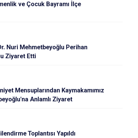
Polatlı
menlik ve Çocuk Bayramı İlçe
Şereflikoçhisar
Sincan
Yenimahalle
Pursaklar
r. Nuri Mehmetbeyoğlu Perihan
 Ziyaret Etti
mniyet Mensuplarından Kaymakamımız
beyoğlu'na Anlamlı Ziyaret
ilendirme Toplantısı Yapıldı