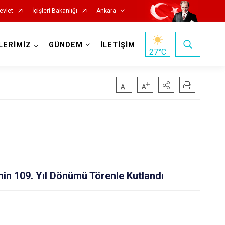
evlet
İçişleri Bakanlığı
Ankara
LERİMİZ
GÜNDEM
İLETİŞİM
27
°C
Haymana
Kalecik
Kahramankazan
Keçiören
nin 109. Yıl Dönümü Törenle Kutlandı
Kızılcahamam
Mamak
Nallıhan