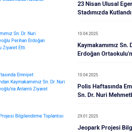
Çubuk
23 Nisan Ulusal Ege
Elmadağ
Stadımızda Kutlandı
Etimesgut
Evren
10.04.2025
Gölbaşı
Kaymakamımız Sn. D
Güdül
Erdoğan Ortaokulu'nu
10.04.2025
Polis Haftasında E
Sn. Dr. Nuri Mehmet
29.01.2025
Jeopark Projesi Bilg