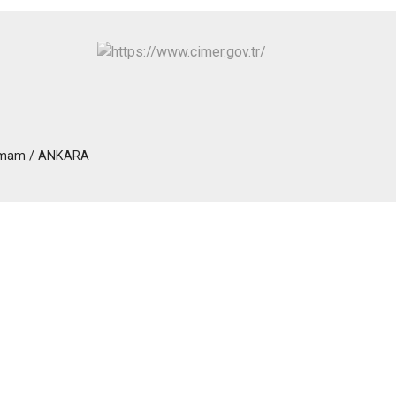
Polatlı
Şereflikoçhisar
Sincan
Yenimahalle
Pursaklar
hamam / ANKARA