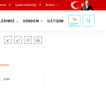
evlet
İçişleri Bakanlığı
Ankara
LERİMİZ
GÜNDEM
İLETİŞİM
29
°C
Haymana
Kalecik
Kahramankazan
Keçiören
indir
Kızılcahamam
Mamak
Nallıhan