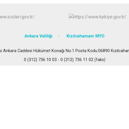
Çubuk
Elmadağ
Etimesgut
Evren
Ankara Valiliği
Kızılcahamam MYO
Gölbaşı
Güdül
esi Ankara Caddesi Hükümet Konağı No:1 Posta Kodu:06890 Kızılca
0 (312) 736 10 03 - 0 (312) 736 11 02 (faks)