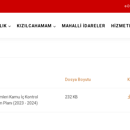
e-D
LIK
KIZILCAHAMAM
MAHALLİ İDARELER
HİZMET
Ankara
Akyurt
Altındağ
Ayaş
Bala
rimleri Kamu İç Kontrol
232 KB
Beypazarı
 Planı (2023 - 2024)
Çamlıdere
Çankaya