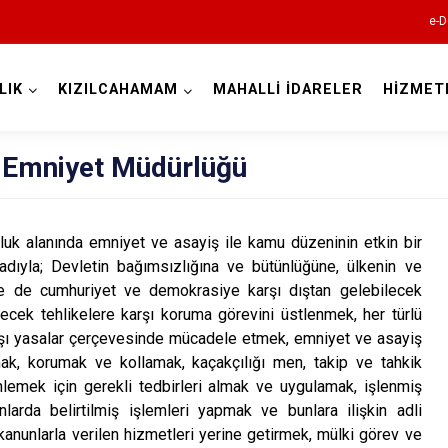
e-D
LIK
KIZILCAHAMAM
MAHALLİ İDARELER
HİZMET
Ankara
 Emniyet Müdürlüğü
Akyurt
anında emniyet ve asayiş ile kamu düzeninin etkin bir
Altındağ
dıyla; Devletin bağımsızlığına ve bütünlüğüne, ülkenin ve
Ayaş
ve de cumhuriyet ve demokrasiye karşı dıştan gelebilecek
Bala
ilecek tehlikelere karşı koruma görevini üstlenmek, her türlü
rşı yasalar çerçevesinde mücadele etmek, emniyet ve asayiş
Beypazarı
ak, korumak ve kollamak, kaçakçılığı men, takip ve tahkik
Çamlıdere
lemek için gerekli tedbirleri almak ve uygulamak, işlenmiş
unlarda belirtilmiş işlemleri yapmak ve bunlara ilişkin adli
Çankaya
 kanunlarla verilen hizmetleri yerine getirmek, mülki görev ve