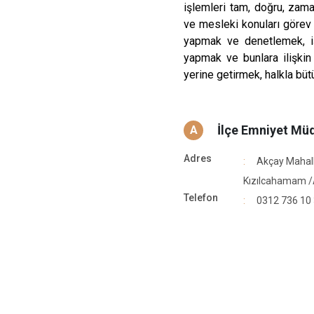
işlemleri tam, doğru, zam
ve mesleki konuları görev 
yapmak ve denetlemek, işle
yapmak ve bunlara ilişkin
yerine getirmek, halkla büt
İlçe Emniyet Mü
A
Adres
Akçay Mahall
Kızılcahamam 
Telefon
0312 736 10