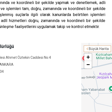
Çubuk
anında ve koordineli bir şekilde yapmak ve denetlemek, adli
ve işlemleri tam, doğru, zamanında ve koordineli bir şekilde
Elmadağ
nmiş suçlarla ilgili olarak kanunlarda belirtilen işlemleri
Etimesgut
 adlî hizmetleri doğru, zamanında ve koordineli bir şekilde
Evren
ünleşme faaliyetlerini uygulamak takip ve kontrol etmektir.
Gölbaşı
Güdül
dürlüğü
Büyük Harita
+
esi Ahmet Öztekin Caddesi No:4
−
/ANKARA
 34