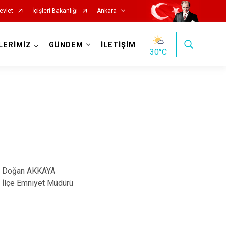
evlet
İçişleri Bakanlığı
Ankara
LERİMİZ
GÜNDEM
İLETİŞİM
30
°C
Haymana
Kalecik
Kahramankazan
Keçiören
Doğan AKKAYA
Kızılcahamam
İlçe Emniyet Müdürü
Mamak
Nallıhan