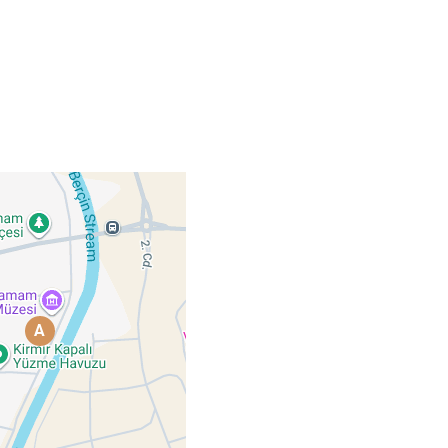
Polatlı
Şereflikoçhisar
Sincan
Yenimahalle
Pursaklar
A