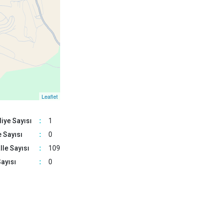
Çubuk
Elmadağ
9
Etimesgut
Evren
Gölbaşı
Güdül
Leaflet
iye Sayısı
:
1
 Sayısı
:
0
le Sayısı
:
109
ayısı
:
0