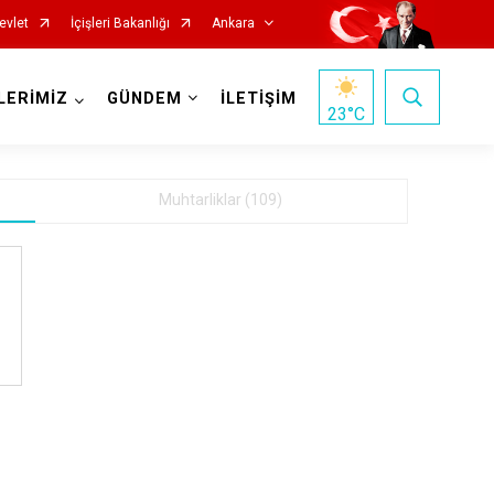
evlet
İçişleri Bakanlığı
Ankara
LERİMİZ
GÜNDEM
İLETİŞİM
23
°C
Muhtarliklar (109)
Haymana
Kalecik
Kahramankazan
Keçiören
Kızılcahamam
Mamak
Nallıhan