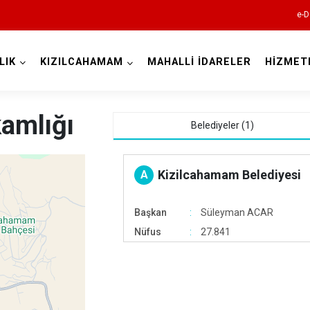
e-D
LIK
KIZILCAHAMAM
MAHALLİ İDARELER
HİZMET
Ankara
amlığı
Belediyeler (1)
Akyurt
Altındağ
Kizilcahamam Belediyesi
A
Ayaş
Başkan
Süleyman ACAR
Bala
Nüfus
27.841
Beypazarı
Çamlıdere
Çankaya