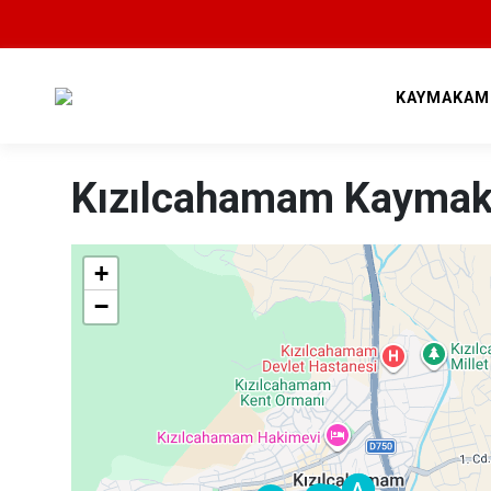
25
KAYMAKAM
Kızılcahamam Kaymak
+
−
A
A