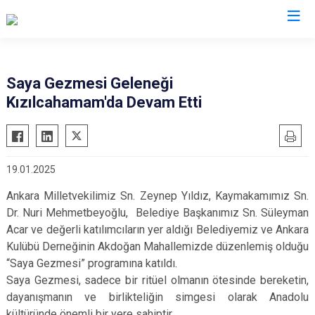
Ankara
Saya Gezmesi Geleneği
Kızılcahamam'da Devam Etti
Akyurt
Haymana
Altındağ
Kalecik
Ayaş
Kahramankazan
19.01.2025
Bala
Keçiören
Ankara Milletvekilimiz Sn. Zeynep Yıldız, Kaymakamımız Sn.
Beypazarı
Kızılcahamam
Dr. Nuri Mehmetbeyoğlu, Belediye Başkanımız Sn. Süleyman
Çamlıdere
Mamak
Acar ve değerli katılımcıların yer aldığı Belediyemiz ve Ankara
Çankaya
Nallıhan
Kulübü Derneğinin Akdoğan Mahallemizde düzenlemiş olduğu
Çubuk
“Saya Gezmesi” programına katıldı.
Polatlı
Saya Gezmesi, sadece bir ritüel olmanın ötesinde bereketin,
Elmadağ
Şereflikoçhisar
dayanışmanın ve birlikteliğin simgesi olarak Anadolu
Etimesgut
Sincan
kültüründe önemli bir yere sahiptir.