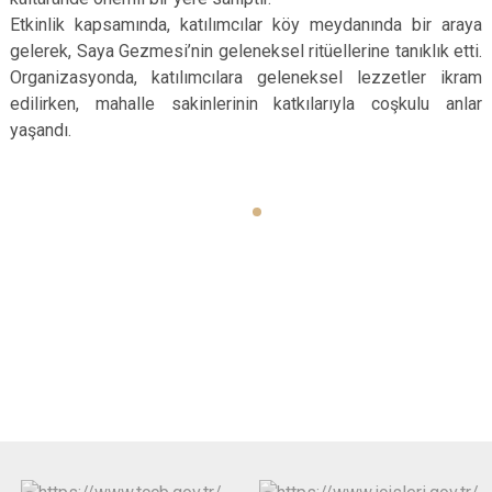
Evren
Yenimahalle
Etkinlik kapsamında, katılımcılar köy meydanında bir araya
gelerek, Saya Gezmesi’nin geleneksel ritüellerine tanıklık etti.
Gölbaşı
Pursaklar
Organizasyonda, katılımcılara geleneksel lezzetler ikram
Güdül
edilirken, mahalle sakinlerinin katkılarıyla coşkulu anlar
yaşandı.