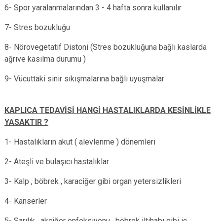
6- Spor yaralanmalarından 3 - 4 hafta sonra kullanılır
7- Stres bozukluğu
8- Nörovegetatif Distoni (Stres bozukluğuna bağlı kaslarda
ağrıve kasılma durumu )
9- Vücuttaki sinir sıkışmalarına bağlı uyuşmalar
KAPLICA TEDAVİSİ HANGİ HASTALIKLARDA KESİNLİKLE
YASAKTIR ?
1- Hastalıkların akut ( alevlenme ) dönemleri
2- Ateşli ve bulaşıcı hastalıklar
3- Kalp , böbrek , karaciğer gibi organ yetersizlikleri
4- Kanserler
5- Sarılık , akciğer enfeksiyonu , böbrek iltihabı gibi iç