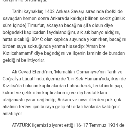
Evren
Yenimahalle
Tarihi kaynaklar, 1402 Ankara Savaşı sırasında (belki de
Gölbaşı
Pursaklar
savaşdan hemen sonra Ankara'da kaldığı bilinen sekiz günlük
Güdül
süre içinde) Timur'un, aksayan bacağına şifa olsun diye
bölgedeki kaplıcadan faydalandığını, sık sık banyo aldığını,
hatta sıcaklığı 80º C olan kaplıca suyunda yıkanırken, bacağını
birden suya soktuğunda yanma hissedip: 'Aman bre
Kızılcahamam!' diye bağırdığını ve ilçenin isminin de buradan
geldiğini belirtiyorlar.
Ali Cevad Efendi'nin, 'Memalik-i Osmaniyye'nin Tarih ve
Coğrafya Lügatı' nda, ilçemizde 'biri Sek Hamamı'nda, ikisi de
Kızılca'da bulunan kaplıcalardan bahsederek, terkibinde şap,
kükürt ve çelik olan kaplıcaların iç ve dış hastalıklara
olağanüstü yarar sağladığı, Ankara ve civar illerden pek çok
ahalinin tedavi için buraya gelip 60 odalı hanlarda kaldığını'
anlatılıyor.
ATATÜRK ilçemizi ziyaret ettiği 16-17 Temmuz 1934 de