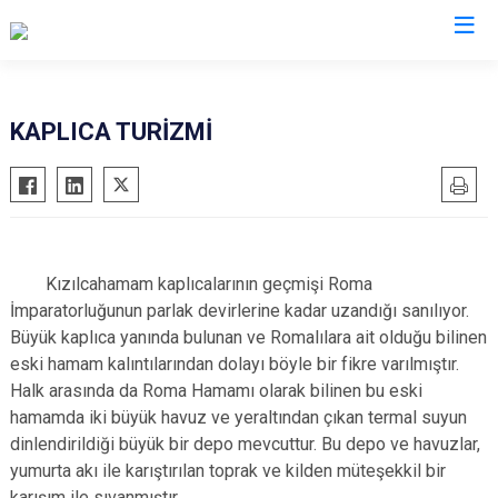
Ankara
KAPLICA TURİZMİ
Akyurt
Haymana
Altındağ
Kalecik
Ayaş
Kahramankazan
Bala
Keçiören
Kızılcahamam kaplıcalarının geçmişi Roma
İmparatorluğunun parlak devirlerine kadar uzandığı sanılıyor.
Beypazarı
Kızılcahamam
Büyük kaplıca yanında bulunan ve Romalılara ait olduğu bilinen
Çamlıdere
Mamak
eski hamam kalıntılarından dolayı böyle bir fikre varılmıştır.
Çankaya
Nallıhan
Halk arasında da Roma Hamamı olarak bilinen bu eski
Çubuk
Polatlı
hamamda iki büyük havuz ve yeraltından çıkan termal suyun
dinlendirildiği büyük bir depo mevcuttur. Bu depo ve havuzlar,
Elmadağ
Şereflikoçhisar
yumurta akı ile karıştırılan toprak ve kilden müteşekkil bir
Etimesgut
Sincan
karışım ile sıvanmıştır.