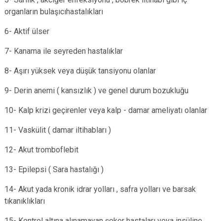
organların bulaşıcıhastalıkları
6- Aktif ülser
7- Kanama ile seyreden hastalıklar
8- Aşırı yüksek veya düşük tansiyonu olanlar
9- Derin anemi ( kansızlık ) ve genel durum bozukluğu
10- Kalp krizi geçirenler veya kalp - damar ameliyatı olanlar
11- Vaskülit ( damar iltihabları )
12- Akut tromboflebit
13- Epilepsi ( Sara hastalığı )
14- Akut yada kronik idrar yolları , safra yolları ve barsak
tıkanıklıkları
15- Kontrol altına alınamayan şeker hastaları veya insüline