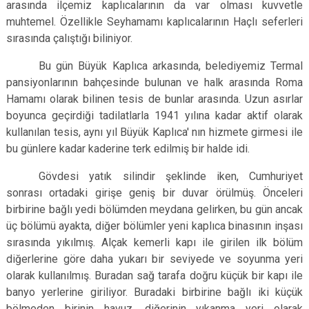
arasında ilçemiz kaplıcalarının da var olması kuvvetle
muhtemel. Özellikle Seyhamamı kaplıcalarının Haçlı seferleri
sırasında çalıştığı biliniyor.
Bu gün Büyük Kaplıca arkasında, belediyemiz Termal
pansiyonlarının bahçesinde bulunan ve halk arasında Roma
Hamamı olarak bilinen tesis de bunlar arasında. Uzun asırlar
boyunca geçirdiği tadilatlarla 1941 yılına kadar aktif olarak
kullanılan tesis, aynı yıl Büyük Kaplıca' nın hizmete girmesi ile
bu günlere kadar kaderine terk edilmiş bir halde idi.
Gövdesi yatık silindir şeklinde iken, Cumhuriyet
sonrası ortadaki girişe geniş bir duvar örülmüş. Önceleri
birbirine bağlı yedi bölümden meydana gelirken, bu gün ancak
üç bölümü ayakta, diğer bölümler yeni kaplıca binasının inşası
sırasında yıkılmış. Alçak kemerli kapı ile girilen ilk bölüm
diğerlerine göre daha yukarı bir seviyede ve soyunma yeri
olarak kullanılmış. Buradan sağ tarafa doğru küçük bir kapı ile
banyo yerlerine giriliyor. Buradaki birbirine bağlı iki küçük
bölmeden birinin havuz, diğerinin yıkanma yeri olarak