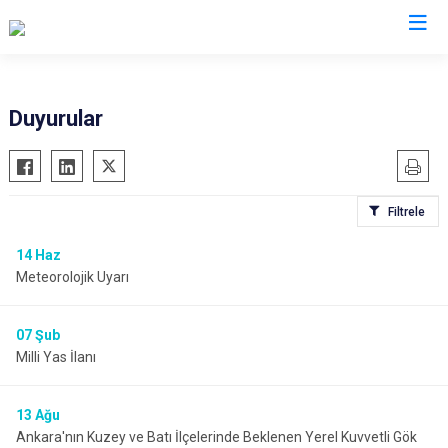
Ankara
Duyurular
Akyurt
Haymana
Altındağ
Kalecik
Filtrele
Ayaş
Kahramankazan
Bala
Keçiören
14
Haz
Meteorolojik Uyarı
Beypazarı
Kızılcahamam
Çamlıdere
Mamak
07
Şub
Çankaya
Nallıhan
Milli Yas İlanı
Çubuk
Polatlı
Elmadağ
Şereflikoçhisar
13
Ağu
Etimesgut
Sincan
Ankara'nın Kuzey ve Batı İlçelerinde Beklenen Yerel Kuvvetli Gök