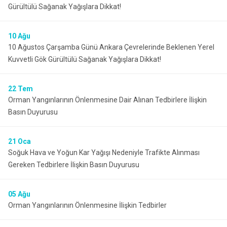
Gürültülü Sağanak Yağışlara Dikkat!
Evren
Yenimahalle
Gölbaşı
Pursaklar
10
Ağu
Güdül
10 Ağustos Çarşamba Günü Ankara Çevrelerinde Beklenen Yerel
Kuvvetli Gök Gürültülü Sağanak Yağışlara Dikkat!
22
Tem
Orman Yangınlarının Önlenmesine Dair Alınan Tedbirlere İlişkin
Basın Duyurusu
21
Oca
Soğuk Hava ve Yoğun Kar Yağışı Nedeniyle Trafikte Alınması
Gereken Tedbirlere İlişkin Basın Duyurusu
05
Ağu
Orman Yangınlarının Önlenmesine İlişkin Tedbirler