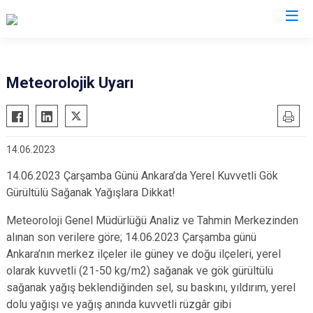
Ankara
Meteorolojik Uyarı
Akyurt
Haymana
Altındağ
Kalecik
14.06.2023
Ayaş
Kahramankazan
Bala
Keçiören
14.06.2023 Çarşamba Günü Ankara’da Yerel Kuvvetli Gök
Gürültülü Sağanak Yağışlara Dikkat!
Beypazarı
Kızılcahamam
Çamlıdere
Mamak
Meteoroloji Genel Müdürlüğü Analiz ve Tahmin Merkezinden
alınan son verilere göre; 14.06.2023 Çarşamba günü
Çankaya
Nallıhan
Ankara’nın merkez ilçeler ile güney ve doğu ilçeleri, yerel
Çubuk
Polatlı
olarak kuvvetli (21-50 kg/m2) sağanak ve gök gürültülü
Elmadağ
Şereflikoçhisar
sağanak yağış beklendiğinden sel, su baskını, yıldırım, yerel
dolu yağışı ve yağış anında kuvvetli rüzgâr gibi
Etimesgut
Sincan