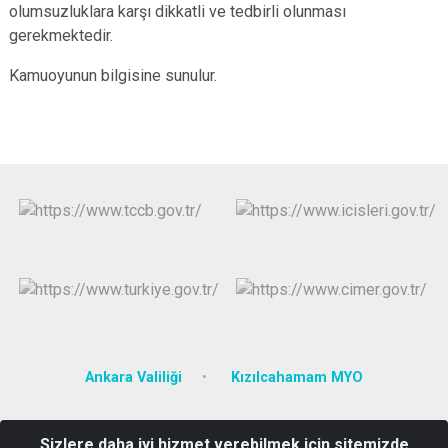
olumsuzluklara karşı dikkatli ve tedbirli olunması
Evren
Yenimahalle
gerekmektedir.
Gölbaşı
Pursaklar
Kamuoyunun bilgisine sunulur.
Güdül
Ankara Valiliği
Kızılcahamam MYO
Yenice Mahallesi Ankara Caddesi Hükümet Konağı No:1 Posta
Sizlere daha iyi hizmet verebilmek için sitemizde