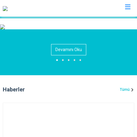
Ankara
Akyurt
Haymana
Devamını Oku
Altındağ
Kalecik
Ayaş
Kahramankazan
Bala
Keçiören
Beypazarı
Kızılcahamam
Haberler
Tümü
Çamlıdere
Mamak
Çankaya
Nallıhan
Çubuk
Polatlı
Elmadağ
Şereflikoçhisar
Etimesgut
Sincan