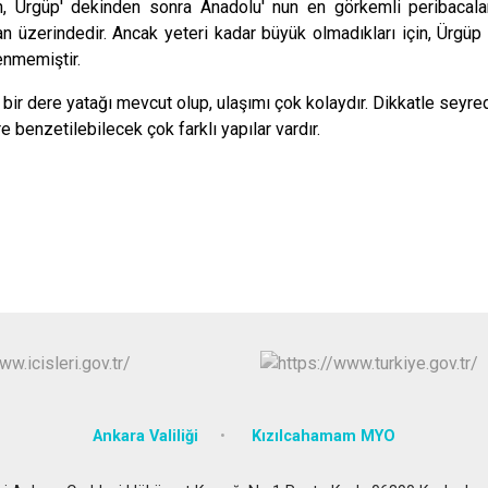
Çubuk
, Ürgüp' dekinden sonra Anadolu' nun en görkemli peribacaları
 üzerindedir. Ancak yeteri kadar büyük olmadıkları için, Ürgüp ve
Elmadağ
enmemiştir.
Etimesgut
u bir dere yatağı mevcut olup, ulaşımı çok kolaydır. Dikkatle seyr
Evren
re benzetilebilecek çok farklı yapılar vardır.
Gölbaşı
Güdül
Ankara Valiliği
Kızılcahamam MYO