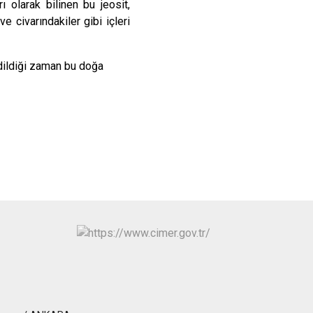
Polatlı
 olarak bilinen bu jeosit,
 civarındakiler gibi içleri
Şereflikoçhisar
Sincan
edildiği zaman bu doğa
Yenimahalle
Pursaklar