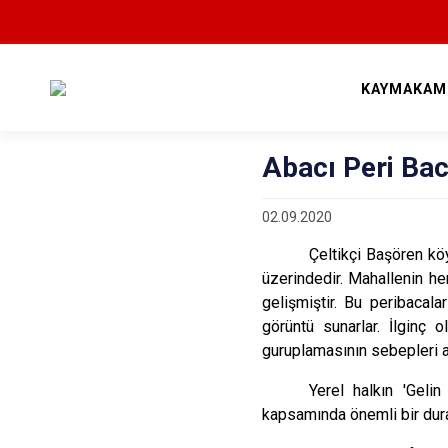
KAYMAKAM
Abacı Peri Bac
02.09.2020
Çeltikçi Başören k
üzerindedir. Mahallenin h
gelişmiştir. Bu peribacala
görüntü sunarlar. İlginç o
guruplamasının sebepleri a
Yerel halkın 'Gelin
kapsamında önemli bir durak