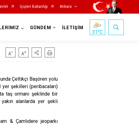
evlet
İçişleri Bakanlığı
Ankara
LERİMİZ
GÜNDEM
İLETİŞİM
31
°C
Haymana
Kalecik
nda Çeltikçi Başören yolu
r şekilleri (peribacaları)
Kahramankazan
eta taş ormanı şeklinde bir
Keçiören
e yakın alanlarda yer şekli
Kızılcahamam
Mamak
hamam & Çamlıdere jeoparkı
Nallıhan