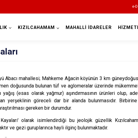
e-D
LIK
KIZILCAHAMAM
MAHALLİ İDARELER
HİZMET
Ankara
aları
Akyurt
Altındağ
öyü Abacı mahallesi; Mahkeme Ağacin köyünün 3 km güneydoğusu
emen doğusunda bulunan tüf ve aglomeralar üzerinde mükemmel ye
Ayaş
rı yağış (esas olarak yağmur) aşındırmasının ürünleri olup, ad
Bala
lan yerşeklinin göreceli dar bir alanda bulunmasıdır. Birbirin
Beypazarı
raştırılması gereken bir durumdur.
Çamlıdere
 Kayaları' olarak isimlendirdiği bu jeolojik güzellik Kızılca
tır ve gezi guruplarınca hayli ilginç bulunmaktadır.
Çankaya